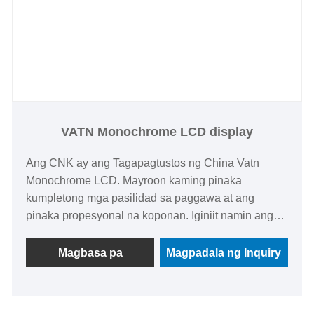
VATN Monochrome LCD display
Ang CNK ay ang Tagapagtustos ng China Vatn
Monochrome LCD. Mayroon kaming pinaka
kumpletong mga pasilidad sa paggawa at ang
pinaka propesyonal na koponan. Iginiit namin ang
pagbibigay ng mga customer ng pinakamahusay na
serbisyo at ang pinaka -angkop na mga solusyon sa
Magbasa pa
Magpadala ng Inquiry
produksyon. Nag -aalok ang VATN monochrome
LCD display ng isang malawak na anggulo ng
pagtingin ng hanggang sa 160 degree, na nag -