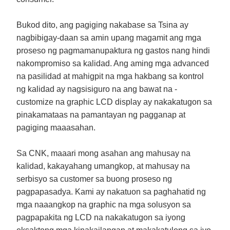
Bukod dito, ang pagiging nakabase sa Tsina ay
nagbibigay-daan sa amin upang magamit ang mga
proseso ng pagmamanupaktura ng gastos nang hindi
nakompromiso sa kalidad. Ang aming mga advanced
na pasilidad at mahigpit na mga hakbang sa kontrol
ng kalidad ay nagsisiguro na ang bawat na -
customize na graphic LCD display ay nakakatugon sa
pinakamataas na pamantayan ng pagganap at
pagiging maaasahan.
Sa CNK, maaari mong asahan ang mahusay na
kalidad, kakayahang umangkop, at mahusay na
serbisyo sa customer sa buong proseso ng
pagpapasadya. Kami ay nakatuon sa paghahatid ng
mga naaangkop na graphic na mga solusyon sa
pagpapakita ng LCD na nakakatugon sa iyong