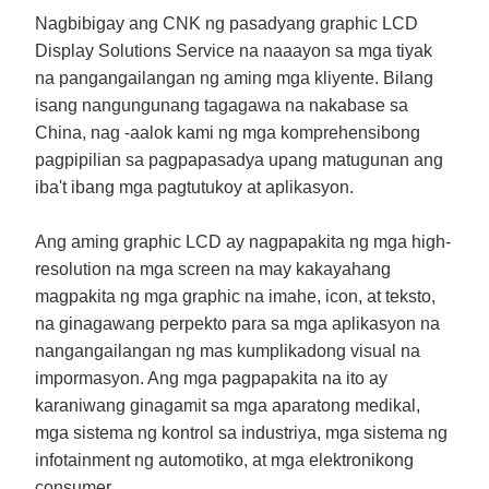
Nagbibigay ang CNK ng pasadyang graphic LCD
Display Solutions Service na naaayon sa mga tiyak
na pangangailangan ng aming mga kliyente. Bilang
isang nangungunang tagagawa na nakabase sa
China, nag -aalok kami ng mga komprehensibong
pagpipilian sa pagpapasadya upang matugunan ang
iba't ibang mga pagtutukoy at aplikasyon.
Ang aming graphic LCD ay nagpapakita ng mga high-
resolution na mga screen na may kakayahang
magpakita ng mga graphic na imahe, icon, at teksto,
na ginagawang perpekto para sa mga aplikasyon na
nangangailangan ng mas kumplikadong visual na
impormasyon. Ang mga pagpapakita na ito ay
karaniwang ginagamit sa mga aparatong medikal,
mga sistema ng kontrol sa industriya, mga sistema ng
infotainment ng automotiko, at mga elektronikong
consumer.