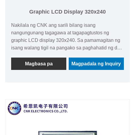
Graphic LCD Display 320x240
Nakilala ng CNK ang sarili bilang isang
nangungunang tagagawa at tagapagtustos ng
graphic LCD display 320x240. Sa pamamagitan ng
isang walang tigil na pangako sa paghahatid ng de-
kalidad na graphic na LCD display, ang CNK ay
bantog para sa mahusay na likhang-sining at
Magbasa pa
Magpadala ng Inquiry
mapagkumpitensyang pagpepresyo. Ang graphic na
LCD display na ito ay nakakuha ng katanyagan
hindi lamang sa China kundi pati na rin sa
pandaigdigang merkado.