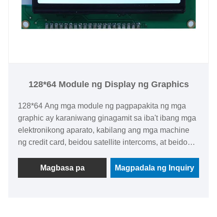
128*64 Module ng Display ng Graphics
128*64 Ang mga module ng pagpapakita ng mga
graphic ay karaniwang ginagamit sa iba't ibang mga
elektronikong aparato, kabilang ang mga machine
ng credit card, beidou satellite intercoms, at beidou
na mga tagahanap ng kotse. Ang mga pagpapakita
na ito ay karaniwang hampasin ang isang balanse
Magbasa pa
Magpadala ng Inquiry
sa pagitan ng laki at pag -andar, na ginagawang
angkop para sa iba't ibang mga aplikasyon. Ang
CNK ay may advanced na teknolohiya ng
produksyon at isang mahigpit na sistema ng kontrol