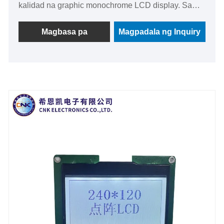
kalidad na graphic monochrome LCD display. Sa
pamamagitan ng isang malawak na base ng
customer na sumasaklaw sa iba't ibang mga rehiyon
Magbasa pa
Magpadala ng Inquiry
sa buong mundo, ang mga advanced na pasilidad
ng CNK at teknolohiya ng paggupit, gawin itong
nangungunang puwersa sa industriya.