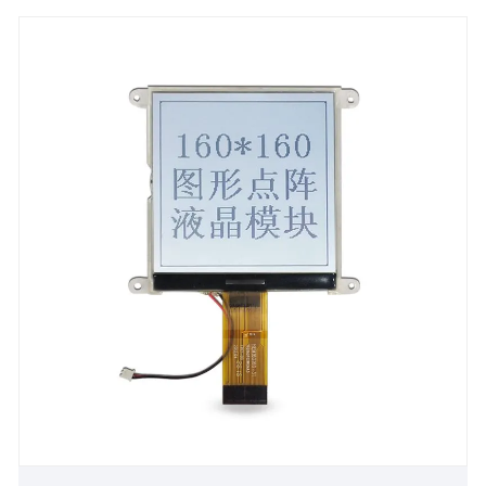
ng kalidad upang matiyak na ang bawat screen ay
umabot sa antas ng nangunguna sa industriya.
Kasabay nito, nagbibigay kami ng mga serbisyo ng
OEM at maaaring ipasadya ang mga produkto ayon
sa iyong mga pangangailangan upang matugunan
ang iyong natatanging mga pangangailangan sa
merkado. Kung ito ay laki, kulay, resolusyon o iba
pang mga pag -andar, maaari kaming magbigay sa
iyo ng isang kasiya -siyang solusyon.