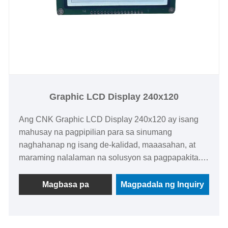
Graphic LCD Display 240x120
Ang CNK Graphic LCD Display 240x120 ay isang
mahusay na pagpipilian para sa sinumang
naghahanap ng isang de-kalidad, maaasahan, at
maraming nalalaman na solusyon sa pagpapakita.
Ang mga kahanga-hangang tampok nito at matibay
na disenyo ay ginagawang perpekto para magamit
Magbasa pa
Magpadala ng Inquiry
sa iba't ibang mga aplikasyon, habang ang interface
ng user-friendly at pagiging tugma ay tiyakin na
madaling isama sa iyong mga proyekto.