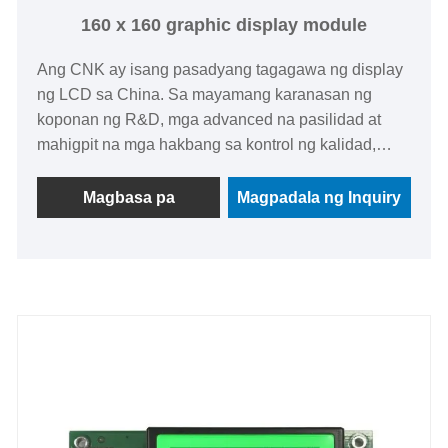
160 x 160 graphic display module
Ang CNK ay isang pasadyang tagagawa ng display
ng LCD sa China. Sa mayamang karanasan ng
koponan ng R&D, mga advanced na pasilidad at
mahigpit na mga hakbang sa kontrol ng kalidad,
nagbibigay kami ng mga pasadyang mga solusyon
sa pagpapakita ng graphic na LCD na nakakatugon
Magbasa pa
Magpadala ng Inquiry
sa iyong eksaktong mga kinakailangan at
makakatulong sa iyo na makamit ang tagumpay sa
iyong mga proyekto. CNK160160-22293A 160 x 160
Graphic display module ， itinampok na may mataas
na katatagan, malawak na temperatura, at mahusay
na karanasan sa pagtingin na walang itim o puting
tuldok, na ginagawang perpekto para sa mga
aplikasyon tulad ng mga metro ng kuryente,
kagamitan sa pagsubok ng OBD, kagamitan sa pag-
aaway ng sunog, atbp.