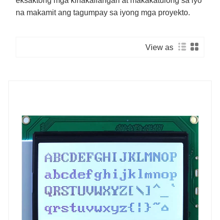
eksaktong mga kinakailangan at makakatulong sa iyo
na makamit ang tagumpay sa iyong mga proyekto.
View as