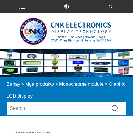
Bahay
>
Mga produkto
>
Monochrome module
> Graphic
LCD display