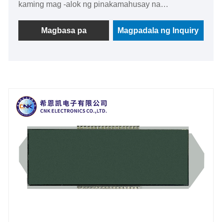
kaming mag -alok ng pinakamahusay na
propesyonal na solusyon para sa mga kliyente na
may mapagkumpitensyang presyo mula sa bahay at
Magbasa pa
Magpadala ng Inquiry
sa ibang bansa. Kami ay isang Customize Graphic
Display Module Factory sa China ayon sa
kahilingan ng mga kliyente.