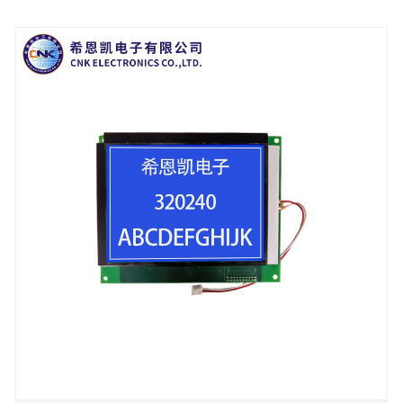
aalok ng malinaw na kakayahang makita mula sa
iba't ibang mga posisyon.