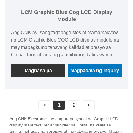
LCM Graphic Blue Cog LCD Display
Module
Ang CNK ay isang tagapagtustos at mamamakyaw
ng LCM Graphic Blue COG LCD display module na
may mapagkumpitensyang kalidad at presyo sa
China. Tangkilikin ang pambihirang kalinawan at
pagiging matalas kasama ang aming high-resolution
na graphic display. Ang bawat detalye ay nai -render
Magbasa pa
Magpadala ng Inquiry
na may katumpakan, paggawa ng teksto, graphics,
at mga imahe ay lilitaw na malulutong at matingkad,
pagpapahusay ng pangkalahatang karanasan ng
gumagamit.
<
1
2
>
Ang CNK Electronics ay ang propesyonal na Graphic LCD
display manufacturer at supplier sa China, na kilala sa
aming mahusay na serbisyo at makatwirang presyo. Maaari